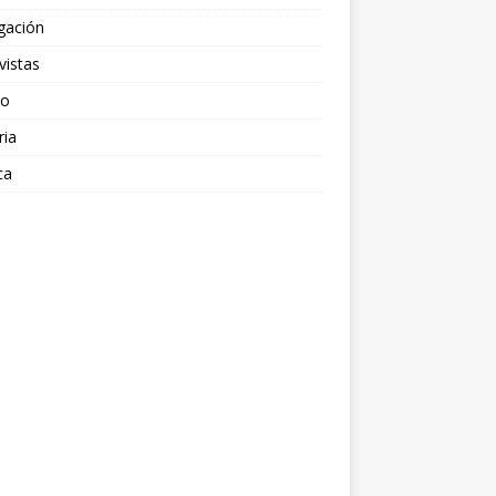
gación
vistas
po
ria
ca