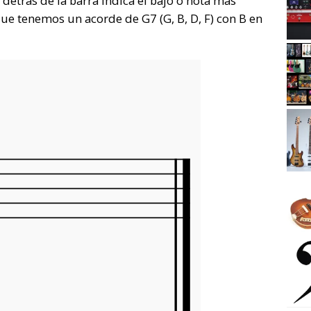
a detrás de la barra indica el bajo o nota más
que tenemos un acorde de G7 (G, B, D, F) con B en