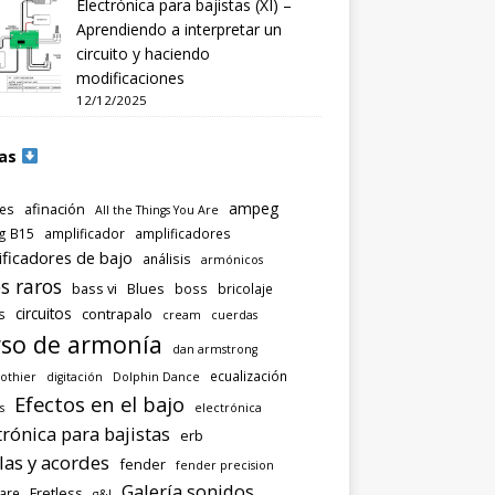
Electrónica para bajistas (XI) –
Aprendiendo a interpretar un
circuito y haciendo
modificaciones
12/12/2025
as
ampeg
afinación
es
All the Things You Are
g B15
amplificador
amplificadores
ificadores de bajo
análisis
armónicos
s raros
bass vi
Blues
boss
bricolaje
circuitos
contrapalo
s
cream
cuerdas
so de armonía
dan armstrong
ecualización
othier
digitación
Dolphin Dance
Efectos en el bajo
s
electrónica
trónica para bajistas
erb
las y acordes
fender
fender precision
Galería sonidos
Fretless
are
g&l