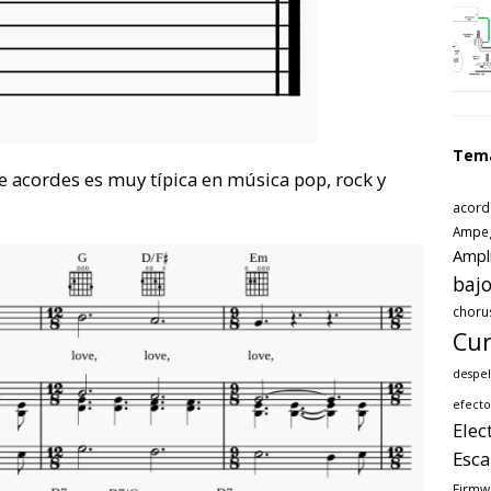
Tem
e acordes es muy típica en música pop, rock y
acord
Ampe
Ampl
bajo
choru
Cur
despel
efecto
Elec
Esca
Firmw