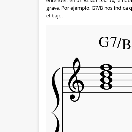
entender: en un «
slash chord
«, la not
grave. Por ejemplo, G7/B nos indica 
el bajo.