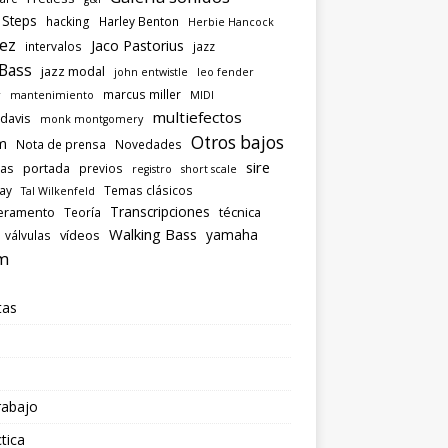
 Steps
hacking
Harley Benton
Herbie Hancock
ez
Jaco Pastorius
intervalos
jazz
 Bass
jazz modal
john entwistle
leo fender
marcus miller
r
mantenimiento
MIDI
multiefectos
 davis
monk montgomery
Otros bajos
m
Nota de prensa
Novedades
sire
las
portada
previos
registro
short scale
ray
Temas clásicos
Tal Wilkenfeld
Transcripciones
eramento
técnica
Teoría
Walking Bass
yamaha
vídeos
válvulas
m
tas
rabajo
tica