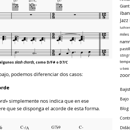
Giant
iban
Jazz
luthie
miles
nam
pastil
sting
temp
 algunos
slash chords
, como D/F# o D7/C
u-bass
bajo, podemos diferenciar dos casos:
zoo
orde
Bajis
Bajo
ord
» simplemente nos indica que en ese
re que se disponga el acorde de esta forma.
Blog
Cont
Didác